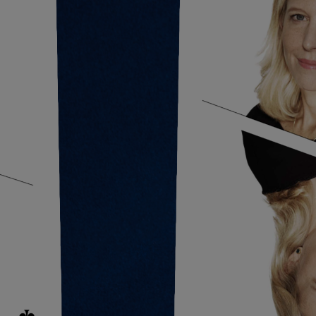
nja@münchowpabst.de
Branchen-Expertise:
Werbung
rketing/Kommunikation
Verlagswesen
Medienproduktion
Online Medien
Kaufmännische Berufe
Immobilien
Personalberatung/HR
Hotelgewerbe
nagement, GF-Assistenz