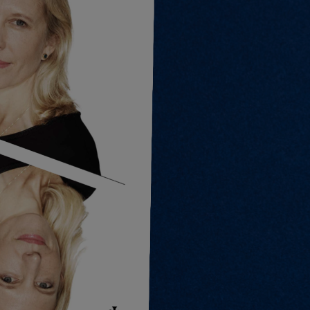
katharina@münchowpabst.de
Branchen-Expertise:
Werbung
Marketing/Kommunikation
Verlagswesen
Medienproduktion
Online Medien
Kaufmännische Berufe
Immobilien
Personalberatung/HR
Hotelgewerbe
Office Management, GF-Assistenz