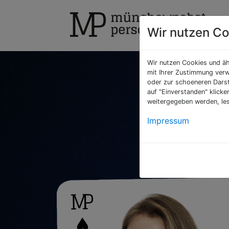
Wir nutzen Co
Wir nutzen Cookies und äh
mit Ihrer Zustimmung verw
oder zur schoeneren Darst
auf "Einverstanden" klick
Ih
weitergegeben werden, les
w
Impressum
Team
Recru