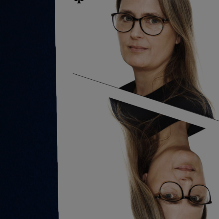
a
Ma
Office Ma