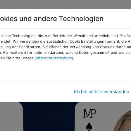
okies und andere Technologien
nliche Technologien, die zum Betrieb der Website erforderlich sind. Zusä
endet. Wir verwenden die zusätzlichen Cooki Einstellungen fuer z.B. die
ellung der Schriftarten. Sie können der Verwendung von Cookies durch u
Personal ist die wichtigste dynamische Ressource
en. Für weitere Informationen darüber, welche Daten gesammelt und wie sie
res Unternehmens. Die Aufgabe ist, genauso qualifizier
en Sie bitte unsere
Datenschutzerklärung
.
ie menschlich passendes Personal zu finden und in Ih
s zu bringen. Dabei möchten wir Sie entlasten und u
persönliche und professionelle Unterstützung anbieten
Ich bin nicht einverstanden
Anja Pabst
iting • Personalberatung
0172 4046203
Tel.