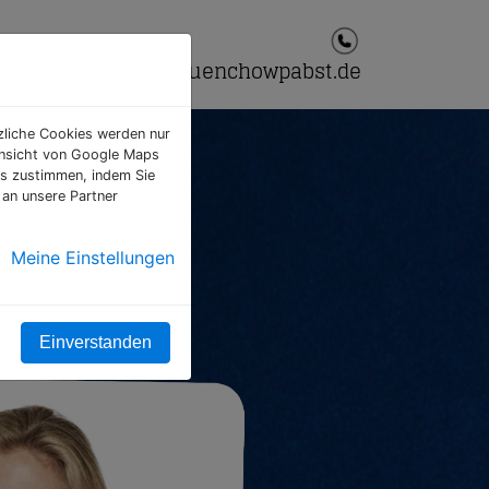
info@muenchowpabst.de
tzliche Cookies werden nur
 Ansicht von Google Maps
ns zustimmen, indem Sie
 an unsere Partner
tes
re
Meine Einstellungen
nsere
.
Einverstanden
Katharina Münchow
Recruiting • Personalberatung
Tel.
0151 22329300